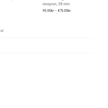
neopren, 38 mm
Prisintervall: 95.00kr till
95.00
kr
–
475.00
kr
Sortera
tat
efter
popularitet