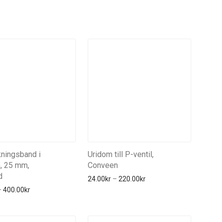
kningsband i
Uridom till P-ventil,
, 25 mm,
Conveen
d
Prisintervall: 24.00kr till
24.00
kr
–
220.00
kr
Prisintervall: 80.00kr till 400.00kr
–
400.00
kr