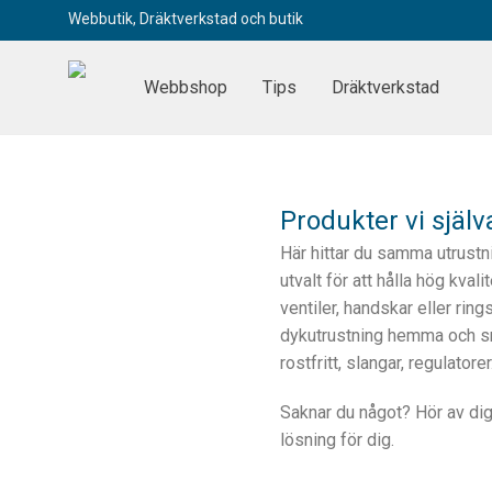
Webbutik, Dräktverkstad och butik
Webbshop
Tips
Dräktverkstad
Produkter vi själ
Här hittar du samma utrustni
utvalt för att hålla hög kvali
ventiler, handskar eller rin
dykutrustning hemma och sna
rostfritt, slangar, regulatore
Saknar du något? Hör av dig
lösning för dig.