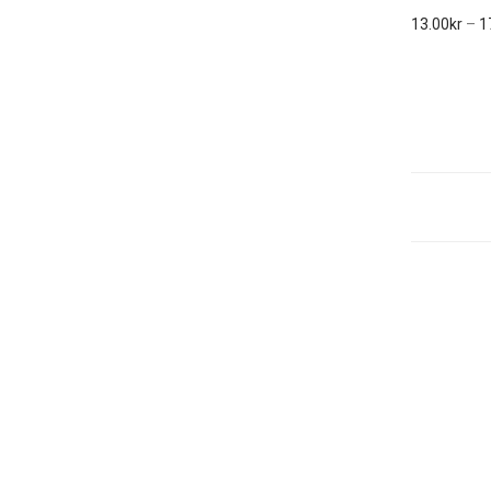
13.00
kr
–
1