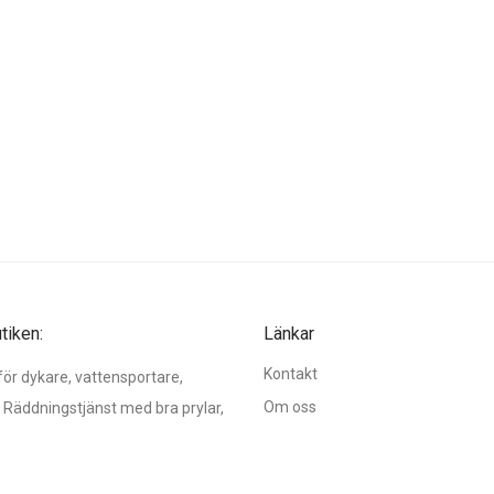
iken:
Länkar
Kontakt
r dykare, vattensportare,
Om oss
 Räddningstjänst med bra prylar,
, reparationsutrustning och tips!
Köpvillkor
Erbjudande
 torr- eller våtdräkt och