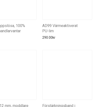
oppslösa, 100%
AD99 Värmeaktiverat
ghandlarvantar
PU-lim
290.00
kr
12 mm, moddlare
Förstärkningsband i