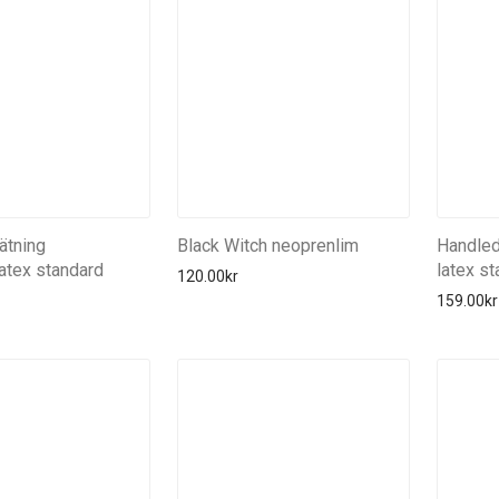
ätning
Black Witch neoprenlim
Handled
latex standard
latex s
120.00
kr
159.00
kr