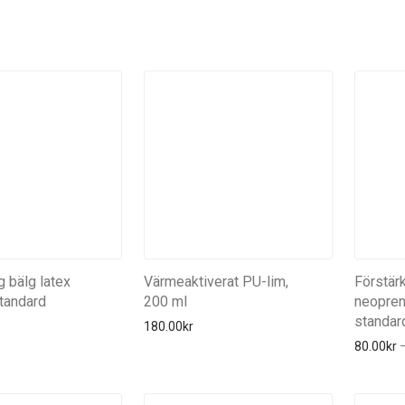
g bälg latex
Värmeaktiverat PU-lim,
Förstär
tandard
200 ml
neopren
standar
180.00
kr
80.00
kr