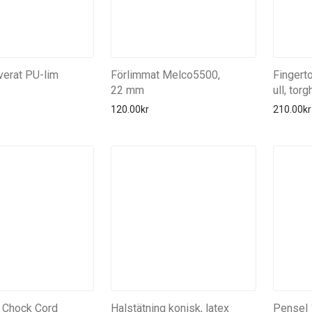
verat PU-lim
Förlimmat Melco5500,
Fingert
22 mm
ull, tor
120.00
kr
210.00
kr
 Chock Cord
Halstätning konisk, latex
Pensel 