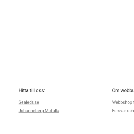
Hitta till oss:
Om webbut
Sealeds.se
Webbshop fö
Johanneberg Mofalla
Försvar och
54393 Tibro
reservdelar
Öppettider:
Använder du