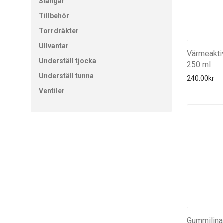
Slangar
Tillbehör
Torrdräkter
Ullvantar
Värmeakti
Underställ tjocka
250 ml
Underställ tunna
240.00
kr
Ventiler
Gummilina