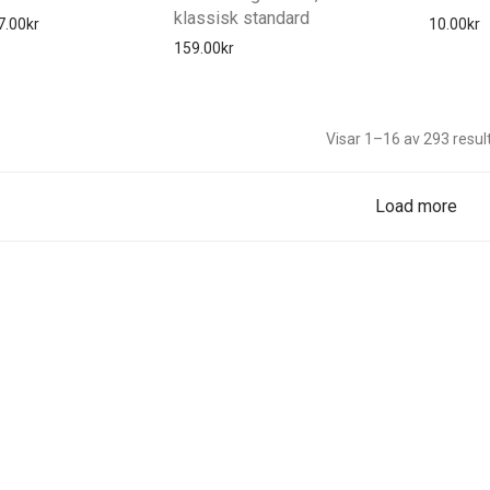
klassisk standard
Prisintervall: 13.00kr till 17.00kr
7.00
kr
10.00
kr
159.00
kr
Visar 1–16 av 293 resul
Load more