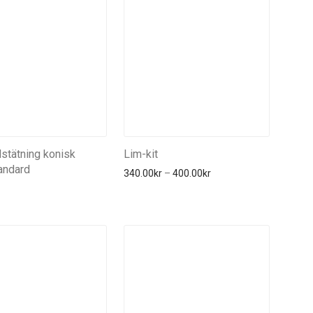
stätning konisk
Lim-kit
tandard
Prisintervall: 340.00kr t
340.00
kr
–
400.00
kr