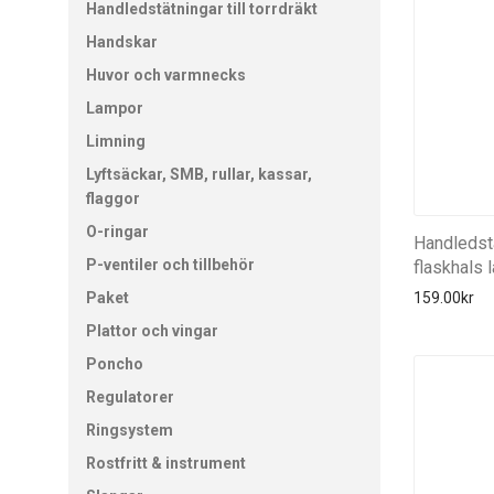
Handledstätningar till torrdräkt
Handskar
Huvor och varmnecks
Lampor
Limning
Lyftsäckar, SMB, rullar, kassar,
flaggor
O-ringar
Handledst
P-ventiler och tillbehör
flaskhals 
159.00
kr
Paket
Plattor och vingar
Poncho
Regulatorer
Ringsystem
Rostfritt & instrument