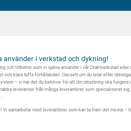
va använder i verkstad och dykning!
ng och tillbehör som vi själva använder i vår Dräktverkstad eller
tet och klara tuffa förhållanden. Oavsett om du letar efter tätningar, 
gsystem – vi har det du behöver för att din utrustning ska fungera 
bba leveranser från många leverantörer som specialiserat sig: T
r…
! Vi samarbetar med leverantörer som kan ta fram det mesta – til