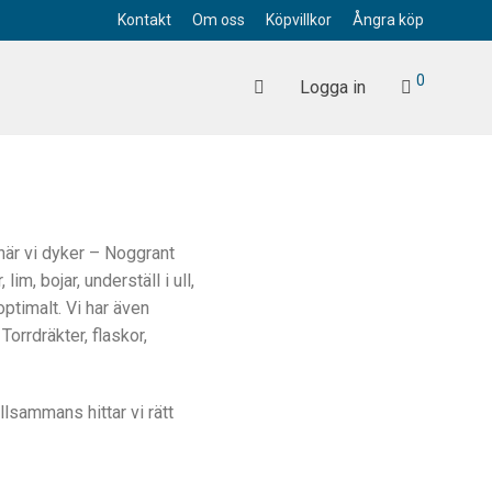
Kontakt
Om oss
Köpvillkor
Ångra köp
0
Logga in
 när vi dyker – Noggrant
lim, bojar, underställ i ull,
optimalt. Vi har även
orrdräkter, flaskor,
lsammans hittar vi rätt