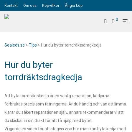
Kontakt
Om oss
Köpvillkor
Ångra köp
0
Sealeds.se
>
Tips
>
Hur du byter torrdräktsdragkedja
Hur du byter
torrdräktsdragkedja
Att byta torrdräktskedja är en vanlig reparation, kedjorna
förbrukas precis som tätningarna. Är du händig och van att limma
klarar du säkert reparationen själv, annars rekommenderar vi att
du skickar in din dräkt för att få hjälp med bytet.
Vi gjorde en video för att stegvis visa hur man kan byta kedja med