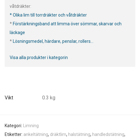
våtdräkter:
* Olika lim till torrdräkter och våtdräkter
*
Förstärkningsband att limma över sömmar, skarvar och
läckage
*
Lösningsmedel, härdare, penslar, rollers...
Visa alla produkter i kategorin
Vikt
0.3 kg
Kategori:
Limning
Etiketter:
ankeltätning
,
dräktlim
,
halstätning
,
handledstätning
,