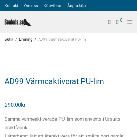
Kontakt
Om oss
Köpvillkor
Ångra köp
0
Butik
/
Limning
/
AD99 Värmeaktiverat PU-lim
AD99 Värmeaktiverat PU-lim
290.00
kr
Samma värmeaktiverade PU-lim som använts i Ursuits
dräktfabrik.
Lättarbetat, lätt att återaktivera för att smälta bort gamla