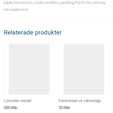
kajak
,
kokotat
,
lim
,
mudd
,
muddlim
,
paddling
,
PU
,
PU-lim
,
tätning
,
värmeaktiverat
Relaterade produkter
Limroller metall
Förlimmad vit värmetejp
300.00
kr
70.00
kr