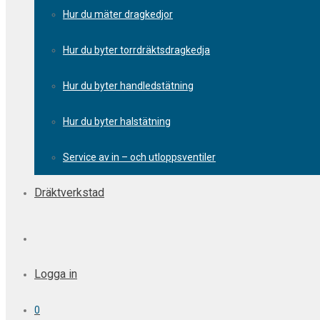
Hur du mäter dragkedjor
Hur du byter torrdräktsdragkedja
Hur du byter handledstätning
Hur du byter halstätning
Service av in – och utloppsventiler
Dräktverkstad
Logga in
0