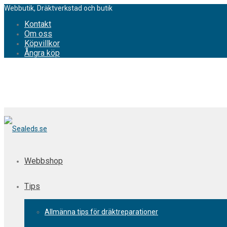
Webbutik, Dräktverkstad och butik
Kontakt
Om oss
Köpvillkor
Ångra köp
Webbshop
Tips
Allmänna tips för dräktreparationer