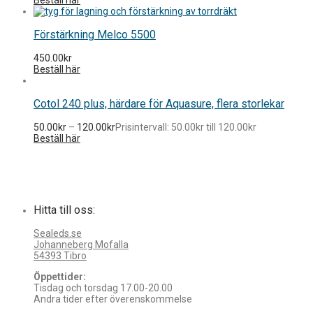
Förstärkning Melco 5500
450.00
kr
Beställ här
Cotol 240 plus, härdare för Aquasure, flera storlekar
50.00
kr
–
120.00
kr
Prisintervall: 50.00kr till 120.00kr
Beställ här
Hitta till oss:
Sealeds.se
Johanneberg Mofalla
54393 Tibro
Öppettider:
Tisdag och torsdag 17.00-20.00
Andra tider efter överenskommelse