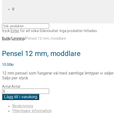
0
tryck
Enter
för att söka
Sökresultat:
Inga produkter hittades.
Butik
/
Limning
/
Pensel 12 mm, moddlare
Pensel 12 mm, moddlare
10.00
kr
12 mm pensel som fungerar väl med samtliga limtyper vi sälje
Säljs per styck
Antal
Antal
Lägg till i varukorg
Beskrivning
Ytterligare information