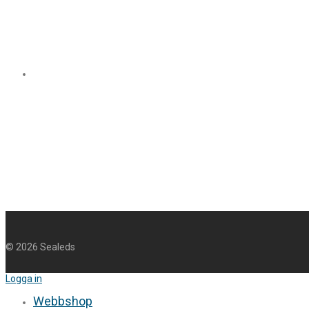
©
2026
Sealeds
Logga in
Webbshop