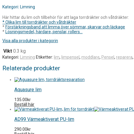
Kategori: Limning
Här hittar du lim och tillbehör för att laga torrdräkter och våtdräkter:
* Olika lim till torrdräkter och våtdräkter
*
Förstärkningsband att limma över sömmar, skarvar och läckage
*
Lösningsmedel, härdare, penslar, rollers...
Visa alla produkter i kategorin
Vikt
0.3 kg
Kategori:
Limning
Etiketter:
lim
,
limpensel
,
moddlare
,
Pensel
,
reparera
Relaterade produkter
Aquasure lim
135.00
kr
Beställ här
AD99 Värmeaktiverat PU-lim
290.00
kr
Beställ här