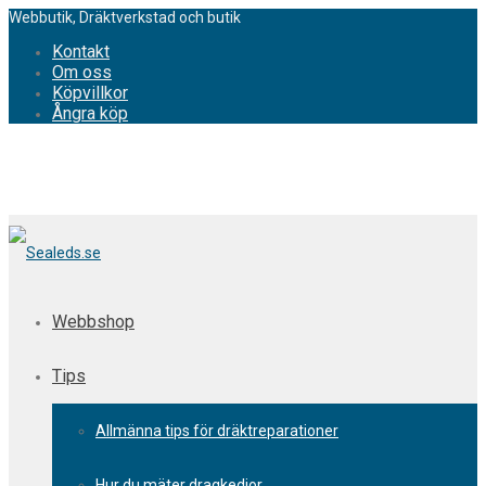
Webbutik, Dräktverkstad och butik
Kontakt
Om oss
Köpvillkor
Ångra köp
Webbshop
Tips
Allmänna tips för dräktreparationer
Hur du mäter dragkedjor