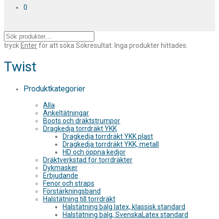
0
tryck
Enter
för att söka
Sökresultat:
Inga produkter hittades.
Twist
Produktkategorier
Alla
Ankeltätningar
Boots och dräktstrumpor
Dragkedja torrdräkt YKK
Dragkedja torrdräkt YKK plast
Dragkedja torrdräkt YKK, metall
HD och öppna kedjor
Dräktverkstad för torrdräkter
Dykmasker
Erbjudande
Fenor och straps
Förstärkningsband
Halstätning till torrdräkt
Halstätning bälg latex, klassisk standard
Halstätning bälg, SvenskaLatex standard