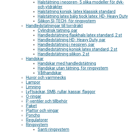
Halstätning i neopren- 5 olika modeller för dyk-
och ytdräkter
Halstätning konisk, latex klassisk standard
Halstätning latex bälg tjock latex: HD- Heavy Duty
Silikon SI-TECH- för ringsystem
Handledstätningar till torrdräkt
Cylindrisk tätning, par
Handledstätning flaskhals latex standard, 2 st
Handledstätning HD- Heavy Duty, par
Handledstätning i neopren, par
Handledstätning konisk latex standard, 2 st
Handledstätning silikon, 2 st
Handskar
Handskar med handledstätning
Handskar utan tätning, för ringsystem
Våthandskar
Huvor och varmnecks
Lampor
Limning
Lyftsäckar, SMB, rullar, kassar, flaggor
O-ringar
P-ventiler och tillbehör
Paket
Plattor och vingar
Poncho
Regulatorer
Ringsystem
Santi ringsystem