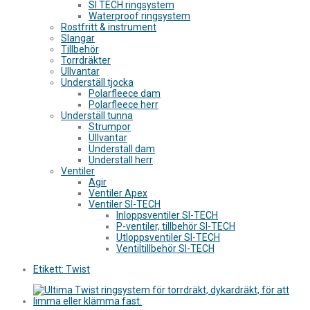
SI TECH ringsystem
Waterproof ringsystem
Rostfritt & instrument
Slangar
Tillbehör
Torrdräkter
Ullvantar
Underställ tjocka
Polarfleece dam
Polarfleece herr
Underställ tunna
Strumpor
Ullvantar
Underställ dam
Underställ herr
Ventiler
Agir
Ventiler Apex
Ventiler SI-TECH
Inloppsventiler SI-TECH
P-ventiler, tillbehör SI-TECH
Utloppsventiler SI-TECH
Ventiltillbehör SI-TECH
Etikett:
Twist