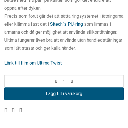
bättre med ”flärpar” på kanten som gör det enklare att
öppna efter dyken.
Precis som förut går det att sätta ringsystemet i tätningarna
eller klämma fast det i
Sitech´s PU-ring
som limmas i
ärmarna och då ger möjlighet att använda silikontätningar.
Ultima fungerar även bra att använda utan handledstätningar
som lätt stasar och ger kalla händer.
Länk till film om Ultima Twist.
Lägg till i varukorg