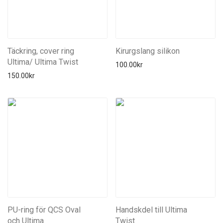
Täckring, cover ring
Kirurgslang silikon
Ultima/ Ultima Twist
100.00
kr
150.00
kr
PU-ring för QCS Oval
Handskdel till Ultima
och Ultima
Twist