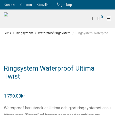
Kontakt
Om oss
Köpvillkor
Ångra köp
0
Butik
/
Ringsystem
/
Waterproof ringsystem
/
Ringsystem Waterproof Ultima Twist
Ringsystem Waterproof Ultima
Twist
1,790.00
kr
Waterproof har utvecklat Ultima och gjort ringsystemet ännu