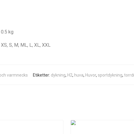
0.5 kg
XS, S, M, ML, L, XL, XXL
och varmnecks
Etiketter:
dykning
,
H2
,
huva
,
Huvor
,
sportdykning
,
torrd