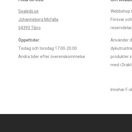
Sealeds.se
Webbshop fö
Johanneberg Mofalla
Försvar och
54393 Tibro
reservdelar
Öppettider:
Använder du
Tisdag och torsdag 17.00-20.00
dykutrustni
Andra tider efter överenskommelse
produkter s
med i Dräkt
Innehar F-s