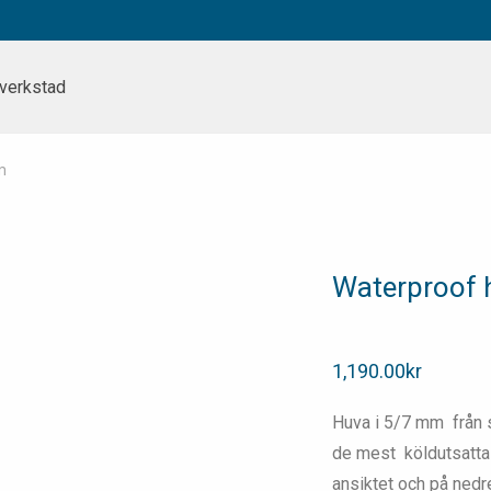
verkstad
m
Waterproof 
1,190.00
kr
Huva i 5/7 mm från 
de mest köldutsatta
ansiktet och på nedr