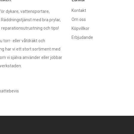
Kontakt
r dykare, vattensportare,
Om oss
 Räddningstjänst med bra prylar,
, reparationsutrustning och tips!
Köpvillkor
Erbjudande
 torr- eller våtdräkt och
ng har vi ett stort sortiment med
om vi själva använder eller jobbar
verkstaden.
kattebevis