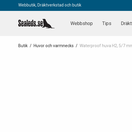
Webbutik, Dräktverkstad och butik
Webbshop
Tips
Dräkt
Butik
/
Huvor och varmnecks
/
Waterproof huva H2, 5/7 m