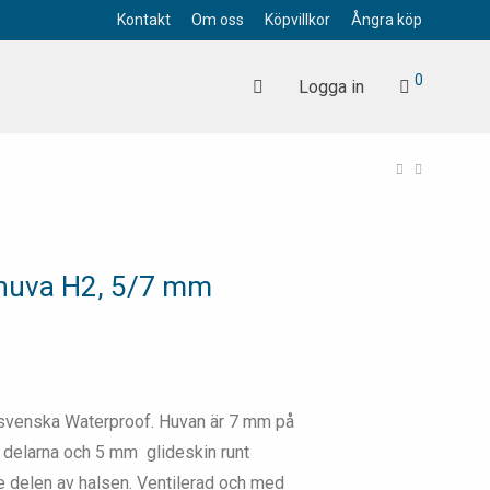
Kontakt
Om oss
Köpvillkor
Ångra köp
0
Logga in
huva H2, 5/7 mm
svenska Waterproof. Huvan är 7 mm på
 delarna och 5 mm glideskin runt
e delen av halsen. Ventilerad och med