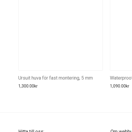
Ursuit huva för fast montering, 5 mm
Waterproo
1,300.00
kr
1,090.00
kr
Hitta till oss:
Om webbut