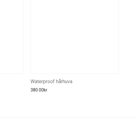
Waterproof hårhuva
380.00
kr