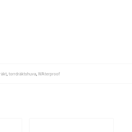
räkt
,
torrdräktshuva
,
WAterproof