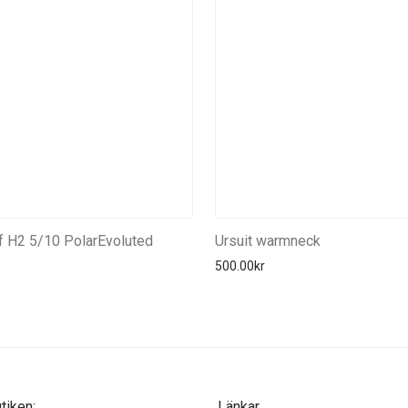
f H2 5/10 PolarEvoluted
Ursuit warmneck
500.00
kr
iken:
Länkar