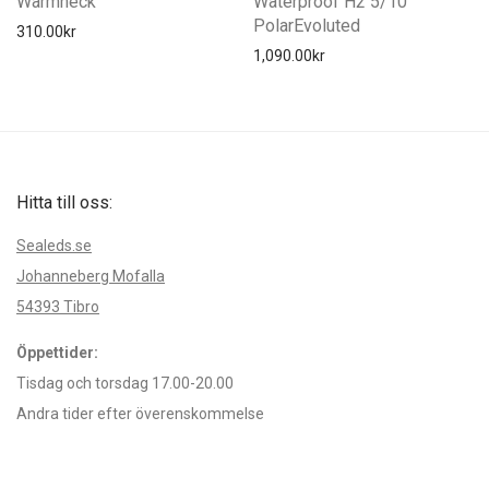
Warmneck
Waterproof H2 5/10
PolarEvoluted
310.00
kr
1,090.00
kr
Hitta till oss:
Sealeds.se
Johanneberg Mofalla
54393 Tibro
Öppettider:
Tisdag och torsdag 17.00-20.00
Andra tider efter överenskommelse