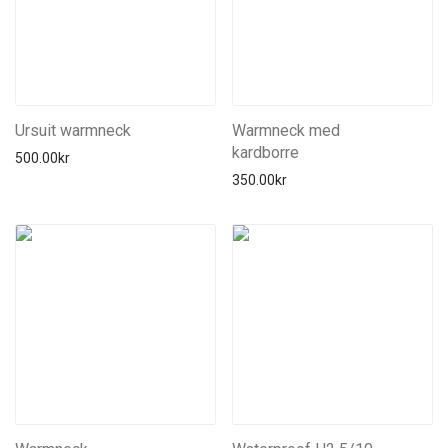
Ursuit warmneck
Warmneck med
kardborre
500.00
kr
350.00
kr