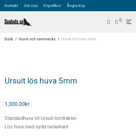
Kontakt
Om oss
Köpvillkor
Ångra köp
0
Butik
/
Huvor och varmnecks
/
Ursuit lös huva 5mm
Ursuit lös huva 5mm
1,300.00
kr
Standardhuva till Ursuit torrdräkter.
Lös huva med sydd nederkant.