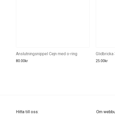
Anslutningsnippel Cejn med o-ring
Glidbrick
80.00
kr
25.00
kr
Hitta till oss:
Om webbut