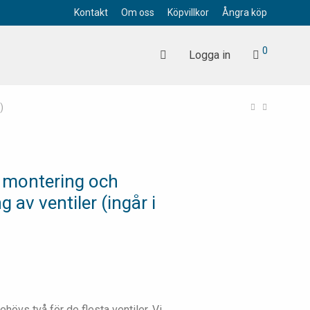
Kontakt
Om oss
Köpvillkor
Ångra köp
0
Logga in
)
r montering och
 av ventiler (ingår i
behövs två för de flesta ventiler. Vi