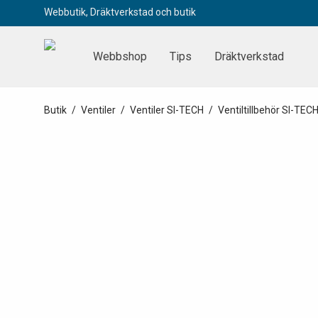
Webbutik, Dräktverkstad och butik
Webbshop
Tips
Dräktverkstad
Butik
/
Ventiler
/
Ventiler SI-TECH
/
Ventiltillbehör SI-TEC