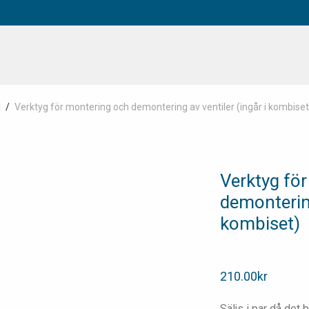
H
/
Verktyg för montering och demontering av ventiler (ingår i kombiset
Verktyg fö
demontering
kombiset)
210.00
kr
Säljs i par då det 