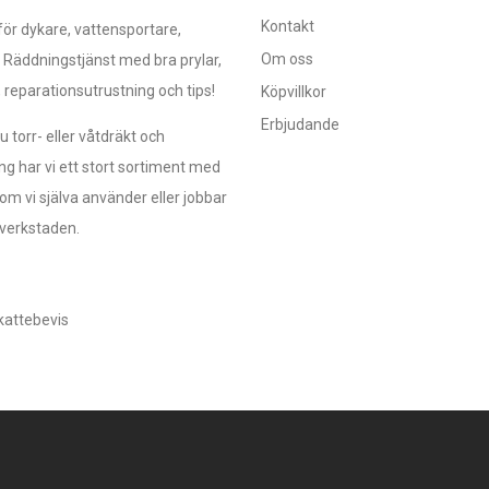
Kontakt
r dykare, vattensportare,
Om oss
 Räddningstjänst med bra prylar,
, reparationsutrustning och tips!
Köpvillkor
Erbjudande
 torr- eller våtdräkt och
ng har vi ett stort sortiment med
om vi själva använder eller jobbar
verkstaden.
kattebevis