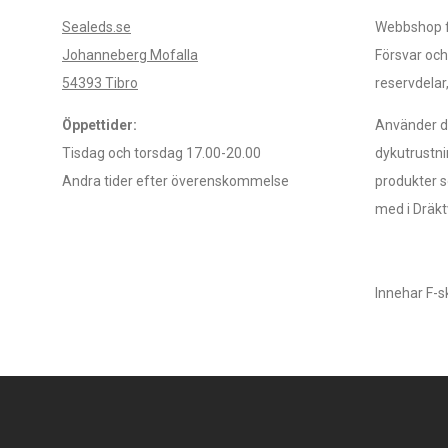
Sealeds.se
Webbshop fö
Johanneberg Mofalla
Försvar och
54393 Tibro
reservdelar
Öppettider:
Använder du
Tisdag och torsdag 17.00-20.00
dykutrustni
Andra tider efter överenskommelse
produkter s
med i Dräkt
Innehar F-s