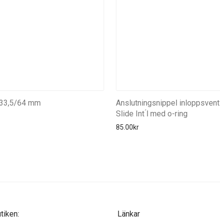
a 33,5/64 mm
Anslutningsnippel inloppsventi
Slide Int ́l med o-ring
85.00
kr
iken:
Länkar