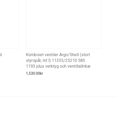
l
Kombiset ventiler Argo/Shell (stort
styrspår, Int ́l) 11335/25210 585
1193 plus verktyg och ventiltallrikar
1,530.00
kr