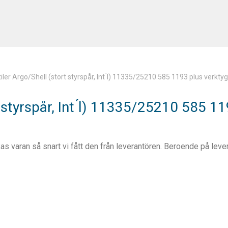
ler Argo/Shell (stort styrspår, Int ́l) 11335/25210 585 1193 plus verktyg 
styrspår, Int ́l) 11335/25210 585 119
ckas varan så snart vi fått den från leverantören. Beroende på leve