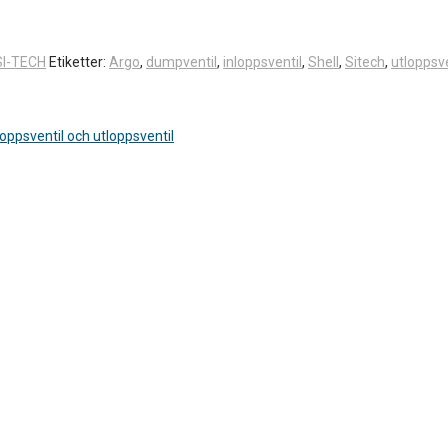
 SI-TECH
Etiketter:
Argo
,
dumpventil
,
inloppsventil
,
Shell
,
Sitech
,
utloppsve