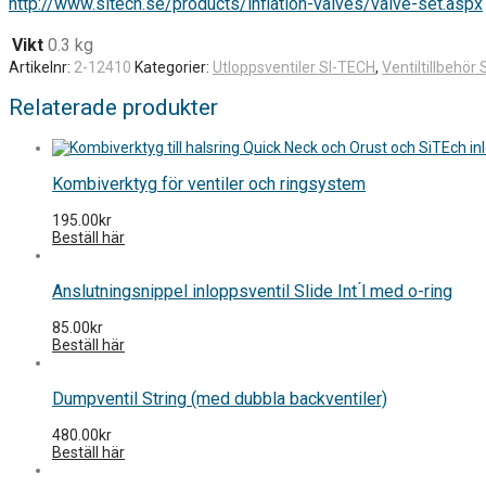
http://www.sitech.se/products/inflation-valves/valve-set.aspx
Vikt
0.3 kg
Artikelnr:
2-12410
Kategorier:
Utloppsventiler SI-TECH
,
Ventiltillbehör
Relaterade produkter
Kombiverktyg för ventiler och ringsystem
195.00
kr
Beställ här
Anslutningsnippel inloppsventil Slide Int ́l med o-ring
85.00
kr
Beställ här
Dumpventil String (med dubbla backventiler)
480.00
kr
Beställ här