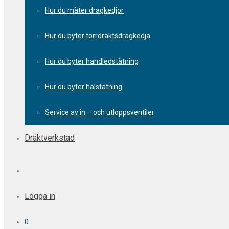
Hur du mäter dragkedjor
Hur du byter torrdräktsdragkedja
Hur du byter handledstätning
Hur du byter halstätning
Service av in – och utloppsventiler
Dräktverkstad
Logga in
0