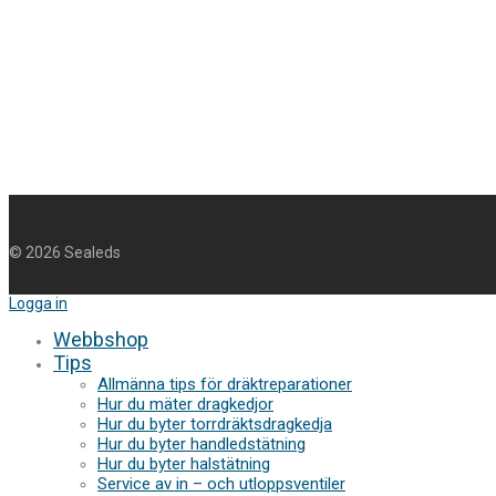
©
2026
Sealeds
Logga in
Webbshop
Tips
Allmänna tips för dräktreparationer
Hur du mäter dragkedjor
Hur du byter torrdräktsdragkedja
Hur du byter handledstätning
Hur du byter halstätning
Service av in – och utloppsventiler