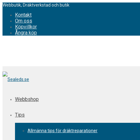
Webbutik, Dräktverkstad och butik
Kontakt
Om oss
Köpvillkor
Ångra köp
Webbshop
Tips
Allmänna tips för dräktreparationer