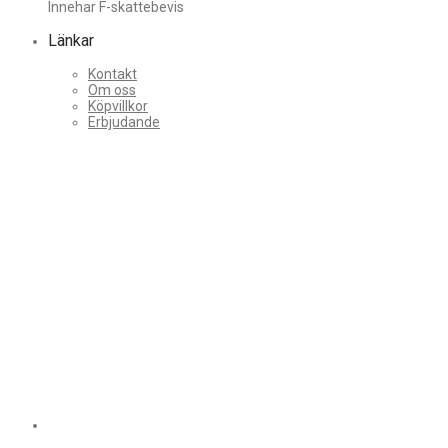
Innehar F-skattebevis
Länkar
Kontakt
Om oss
Köpvillkor
Erbjudande