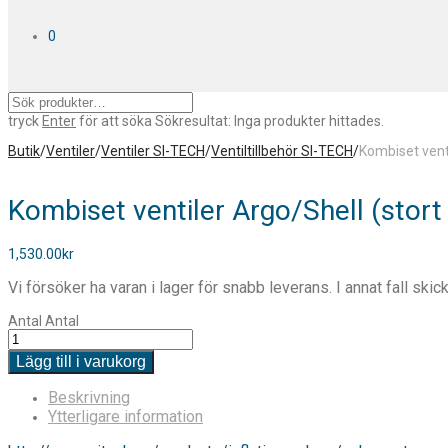
0
tryck
Enter
för att söka
Sökresultat:
Inga produkter hittades.
Butik
/
Ventiler
/
Ventiler SI-TECH
/
Ventiltillbehör SI-TECH
/
Kombiset venti
Kombiset ventiler Argo/Shell (stort 
1,530.00
kr
Vi försöker ha varan i lager för snabb leverans. I annat fall ski
Antal
Antal
Lägg till i varukorg
Beskrivning
Ytterligare information