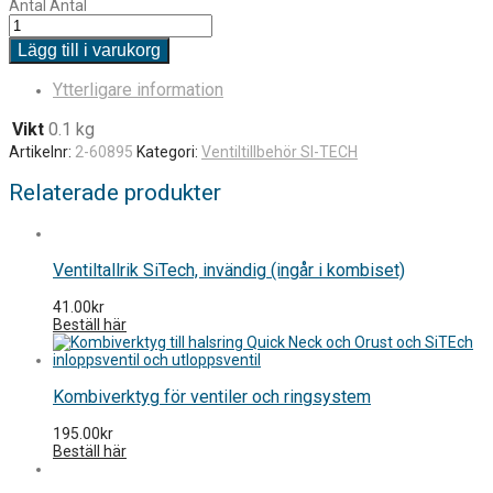
Antal
Antal
Lägg till i varukorg
Ytterligare information
Vikt
0.1 kg
Artikelnr:
2-60895
Kategori:
Ventiltillbehör SI-TECH
Relaterade produkter
Ventiltallrik SiTech, invändig (ingår i kombiset)
41.00
kr
Beställ här
Kombiverktyg för ventiler och ringsystem
195.00
kr
Beställ här