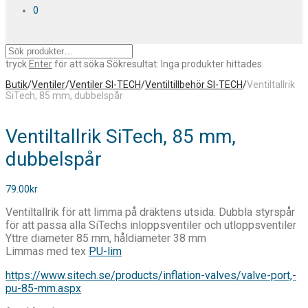
0
tryck
Enter
för att söka
Sökresultat:
Inga produkter hittades.
Butik
/
Ventiler
/
Ventiler SI-TECH
/
Ventiltillbehör SI-TECH
/
Ventiltallrik
SiTech, 85 mm, dubbelspår
Ventiltallrik SiTech, 85 mm,
dubbelspår
79.00
kr
Ventiltallrik för att limma på dräktens utsida. Dubbla styrspår
för att passa alla SiTechs inloppsventiler och utloppsventiler
Yttre diameter 85 mm, håldiameter 38 mm
Limmas med tex
PU-lim
https://www.sitech.se/products/inflation-valves/valve-port,-
pu-85-mm.aspx