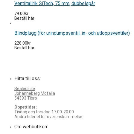
Ventiltallrik SiTech, 75 mm, dubbelspår
79.00
kr
Beställ här
Blindplugg (för urindumpsventil, in- och utloppsventiler)
228.00
kr
Beställ här
Hitta till oss:
Sealeds.se
Johanneberg Mofalla
54393 Tibro
Öppettider:
Tisdag och torsdag 17.00-20.00
Andra tider efter överenskommelse
Om webbutiken: