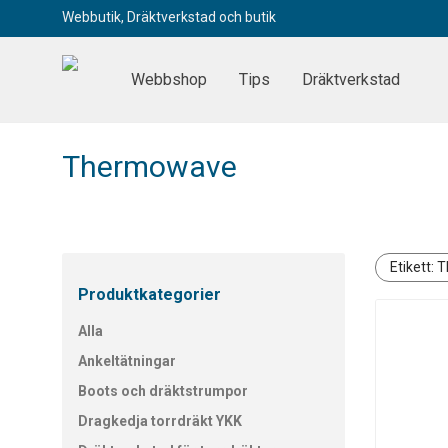
Webbutik, Dräktverkstad och butik
Webbshop
Tips
Dräktverkstad
Thermowave
Etikett:
T
Produktkategorier
Alla
Ankeltätningar
Boots och dräktstrumpor
Dragkedja torrdräkt YKK