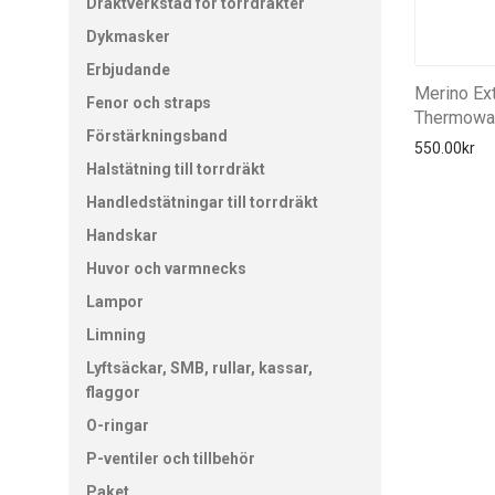
Dräktverkstad för torrdräkter
Dykmasker
Erbjudande
Merino Ex
Fenor och straps
Thermowa
Förstärkningsband
550.00
kr
Halstätning till torrdräkt
Handledstätningar till torrdräkt
Handskar
Huvor och varmnecks
Lampor
Limning
Lyftsäckar, SMB, rullar, kassar,
flaggor
O-ringar
P-ventiler och tillbehör
Paket