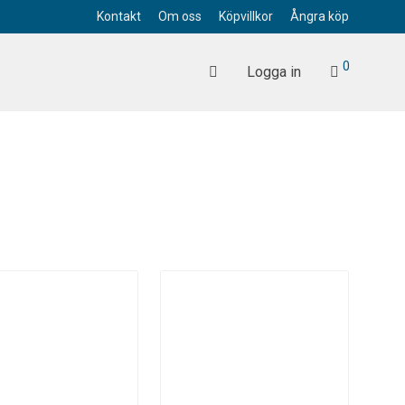
Kontakt
Om oss
Köpvillkor
Ångra köp
0
Logga in