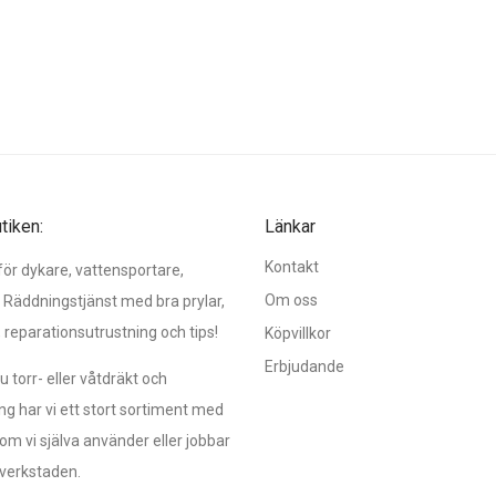
iken:
Länkar
Kontakt
r dykare, vattensportare,
Om oss
 Räddningstjänst med bra prylar,
, reparationsutrustning och tips!
Köpvillkor
Erbjudande
 torr- eller våtdräkt och
ng har vi ett stort sortiment med
om vi själva använder eller jobbar
verkstaden.