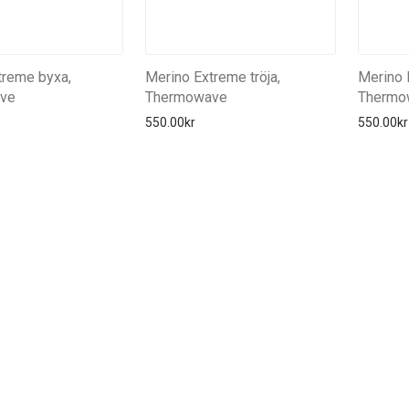
treme byxa,
Merino Extreme tröja,
Merino 
ve
Thermowave
Thermo
550.00
kr
550.00
kr