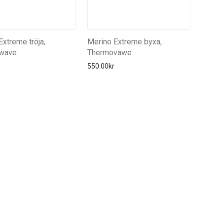
Extreme tröja,
Merino Extreme byxa,
wave
Thermovawe
550.00
kr