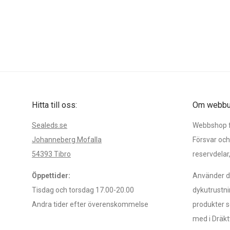
Hitta till oss:
Om webbut
Sealeds.se
Webbshop fö
Johanneberg Mofalla
Försvar och
54393 Tibro
reservdelar
Öppettider:
Använder du
Tisdag och torsdag 17.00-20.00
dykutrustni
Andra tider efter överenskommelse
produkter s
med i Dräkt