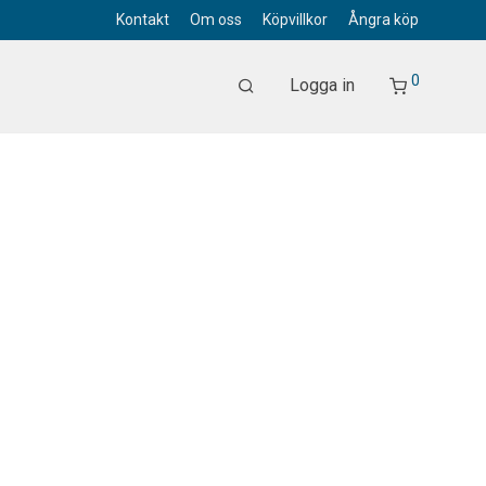
Kontakt
Om oss
Köpvillkor
Ångra köp
0
Logga in