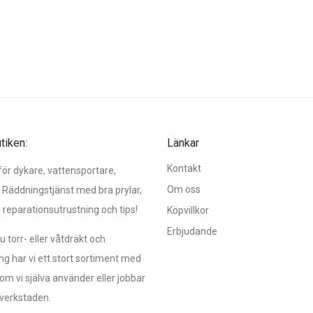
iken:
Länkar
Kontakt
r dykare, vattensportare,
Om oss
 Räddningstjänst med bra prylar,
, reparationsutrustning och tips!
Köpvillkor
Erbjudande
 torr- eller våtdräkt och
ng har vi ett stort sortiment med
om vi själva använder eller jobbar
verkstaden.