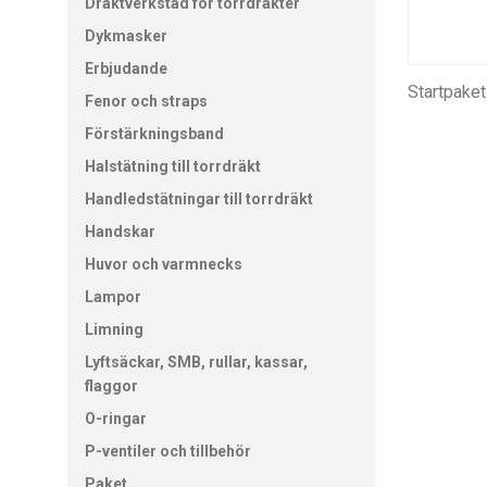
Dräktverkstad för torrdräkter
Dykmasker
Erbjudande
Startpaket
Fenor och straps
Förstärkningsband
Halstätning till torrdräkt
Handledstätningar till torrdräkt
Handskar
Huvor och varmnecks
Lampor
Limning
Lyftsäckar, SMB, rullar, kassar,
flaggor
O-ringar
P-ventiler och tillbehör
Paket