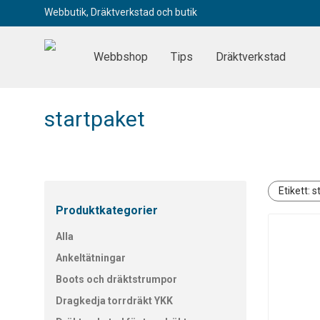
Webbutik, Dräktverkstad och butik
Webbshop
Tips
Dräktverkstad
startpaket
Etikett:
s
Produktkategorier
Alla
Ankeltätningar
Boots och dräktstrumpor
Dragkedja torrdräkt YKK