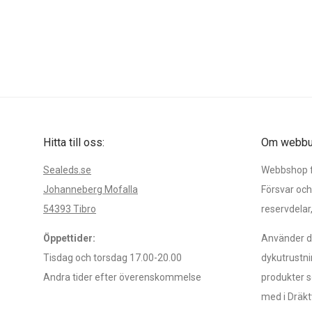
Hitta till oss:
Om webbut
Sealeds.se
Webbshop fö
Johanneberg Mofalla
Försvar och
54393 Tibro
reservdelar
Öppettider:
Använder du
Tisdag och torsdag 17.00-20.00
dykutrustni
Andra tider efter överenskommelse
produkter s
med i Dräkt