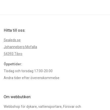
Poncho
Regulatorer
Ringsystem
Rostfritt & instrument
Hitta till oss:
Slangar
Tillbehör
Sealeds.se
Torrdräkter
Johanneberg Mofalla
Ullvantar
54393 Tibro
Underställ tjocka
Öppettider:
Underställ tunna
Tisdag och torsdag 17.00-20.00
Ventiler
Andra tider efter överenskommelse
Om webbutiken:
Webbshop för dykare, vattensportare, Försvar och