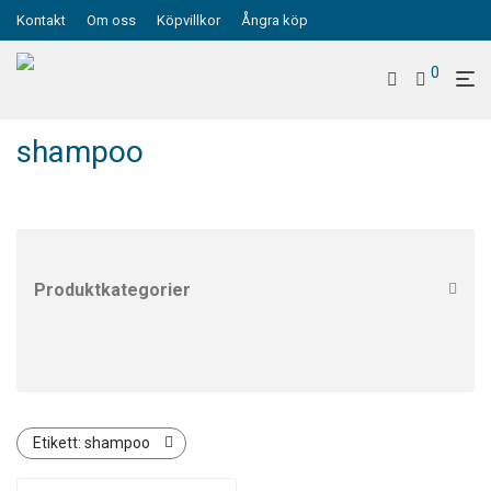
Kontakt
Om oss
Köpvillkor
Ångra köp
0
shampoo
Produktkategorier
Alla
Ankeltätningar
Boots och dräktstrumpor
Dragkedja torrdräkt YKK
Etikett:
shampoo
Dräktverkstad för torrdräkter