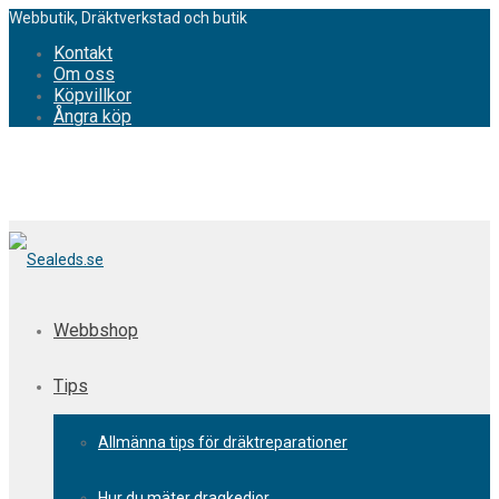
Webbutik, Dräktverkstad och butik
Kontakt
Om oss
Köpvillkor
Ångra köp
Webbshop
Tips
Allmänna tips för dräktreparationer
Hur du mäter dragkedjor