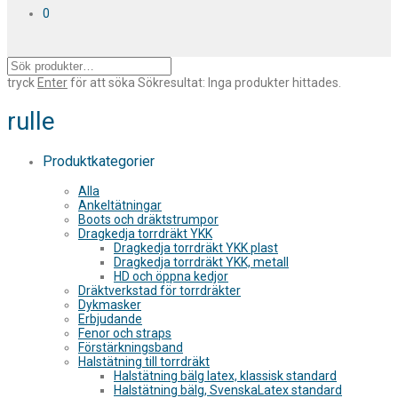
0
tryck
Enter
för att söka
Sökresultat:
Inga produkter hittades.
rulle
Produktkategorier
Alla
Ankeltätningar
Boots och dräktstrumpor
Dragkedja torrdräkt YKK
Dragkedja torrdräkt YKK plast
Dragkedja torrdräkt YKK, metall
HD och öppna kedjor
Dräktverkstad för torrdräkter
Dykmasker
Erbjudande
Fenor och straps
Förstärkningsband
Halstätning till torrdräkt
Halstätning bälg latex, klassisk standard
Halstätning bälg, SvenskaLatex standard