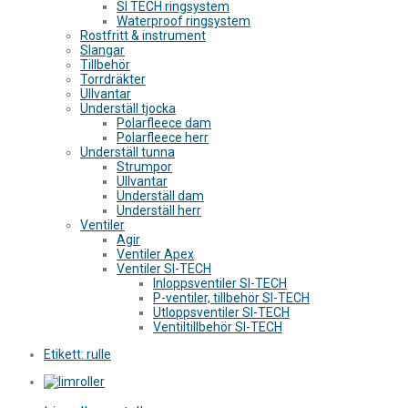
SI TECH ringsystem
Waterproof ringsystem
Rostfritt & instrument
Slangar
Tillbehör
Torrdräkter
Ullvantar
Underställ tjocka
Polarfleece dam
Polarfleece herr
Underställ tunna
Strumpor
Ullvantar
Underställ dam
Underställ herr
Ventiler
Agir
Ventiler Apex
Ventiler SI-TECH
Inloppsventiler SI-TECH
P-ventiler, tillbehör SI-TECH
Utloppsventiler SI-TECH
Ventiltillbehör SI-TECH
Etikett:
rulle