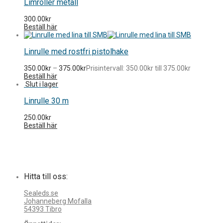
Limroller metall
300.00
kr
Beställ här
Linrulle med rostfri pistolhake
350.00
kr
–
375.00
kr
Prisintervall: 350.00kr till 375.00kr
Beställ här
Linrulle 30 m
250.00
kr
Beställ här
Hitta till oss:
Sealeds.se
Johanneberg Mofalla
54393 Tibro