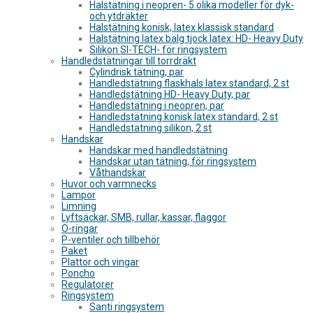
Halstätning i neopren- 5 olika modeller för dyk-
och ytdräkter
Halstätning konisk, latex klassisk standard
Halstätning latex bälg tjock latex: HD- Heavy Duty
Silikon SI-TECH- för ringsystem
Handledstätningar till torrdräkt
Cylindrisk tätning, par
Handledstätning flaskhals latex standard, 2 st
Handledstätning HD- Heavy Duty, par
Handledstätning i neopren, par
Handledstätning konisk latex standard, 2 st
Handledstätning silikon, 2 st
Handskar
Handskar med handledstätning
Handskar utan tätning, för ringsystem
Våthandskar
Huvor och varmnecks
Lampor
Limning
Lyftsäckar, SMB, rullar, kassar, flaggor
O-ringar
P-ventiler och tillbehör
Paket
Plattor och vingar
Poncho
Regulatorer
Ringsystem
Santi ringsystem