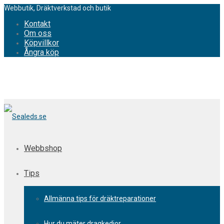
Webbutik, Dräktverkstad och butik
Kontakt
Om oss
Köpvillkor
Ångra köp
Webbshop
Tips
Allmänna tips för dräktreparationer
Hur du mäter dragkedjor