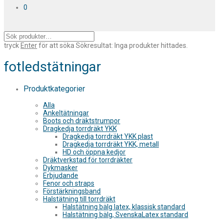
0
tryck
Enter
för att söka
Sökresultat:
Inga produkter hittades.
fotledstätningar
Produktkategorier
Alla
Ankeltätningar
Boots och dräktstrumpor
Dragkedja torrdräkt YKK
Dragkedja torrdräkt YKK plast
Dragkedja torrdräkt YKK, metall
HD och öppna kedjor
Dräktverkstad för torrdräkter
Dykmasker
Erbjudande
Fenor och straps
Förstärkningsband
Halstätning till torrdräkt
Halstätning bälg latex, klassisk standard
Halstätning bälg, SvenskaLatex standard