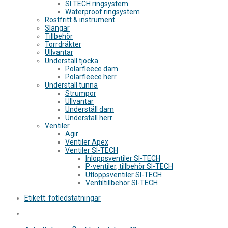
SI TECH ringsystem
Waterproof ringsystem
Rostfritt & instrument
Slangar
Tillbehör
Torrdräkter
Ullvantar
Underställ tjocka
Polarfleece dam
Polarfleece herr
Underställ tunna
Strumpor
Ullvantar
Underställ dam
Underställ herr
Ventiler
Agir
Ventiler Apex
Ventiler SI-TECH
Inloppsventiler SI-TECH
P-ventiler, tillbehör SI-TECH
Utloppsventiler SI-TECH
Ventiltillbehör SI-TECH
Etikett:
fotledstätningar