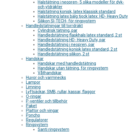
Halstätning i neopren- 5 olika modeller för dyk-
och ytdräkter
Halstätning konisk, latex klassisk standard
Halstätning latex bälg tjock latex: HD- Heavy Duty
Silikon SI-TECH- för ringsystem
Handledstätningar till torrdräkt
Cylindrisk tätning, par
Handledstätning flaskhals latex standard, 2 st
Handledstätning HD- Heavy Duty, par
Handledstätning i neopren, par
Handledstätning konisk latex standard, 2 st
Handledstätning silikon, 2 st
Handskar
Handskar med handledstätning
Handskar utan tätning, för ringsystem
Våthandskar
Huvor och varmnecks
Lampor
Limning
Lyftsäckar, SMB, rullar, kassar, flaggor
O-ringar
P-ventiler och tillbehör
Paket
Plattor och vingar
Poncho
Regulatorer
Ringsystem
Santi ringsystem