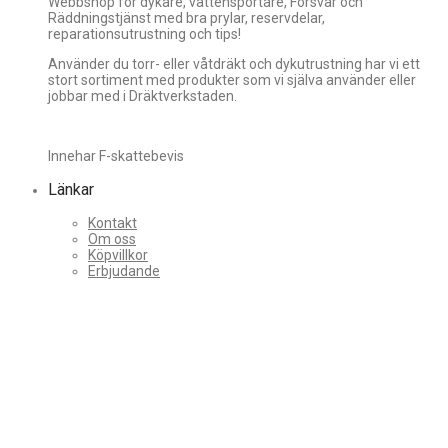
Webbshop för dykare, vattensportare, Försvar och
Räddningstjänst med bra prylar, reservdelar,
reparationsutrustning och tips!
Använder du torr- eller våtdräkt och dykutrustning har vi ett
stort sortiment med produkter som vi själva använder eller
jobbar med i Dräktverkstaden.
Innehar F-skattebevis
Länkar
Kontakt
Om oss
Köpvillkor
Erbjudande