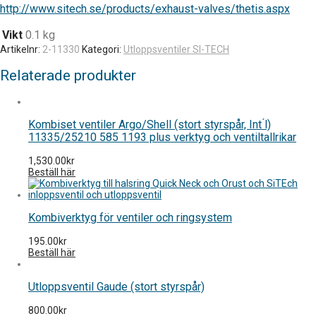
http://www.sitech.se/products/exhaust-valves/thetis.aspx
Vikt
0.1 kg
Artikelnr:
2-11330
Kategori:
Utloppsventiler SI-TECH
Relaterade produkter
Kombiset ventiler Argo/Shell (stort styrspår, Int ́l)
11335/25210 585 1193 plus verktyg och ventiltallrikar
1,530.00
kr
Beställ här
Kombiverktyg för ventiler och ringsystem
195.00
kr
Beställ här
Utloppsventil Gaude (stort styrspår)
800.00
kr