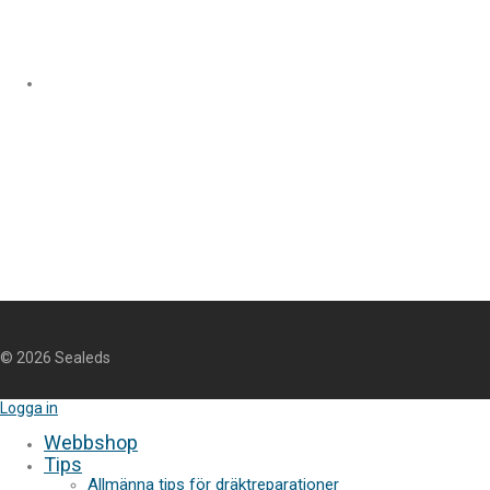
©
2026
Sealeds
Logga in
Webbshop
Tips
Allmänna tips för dräktreparationer