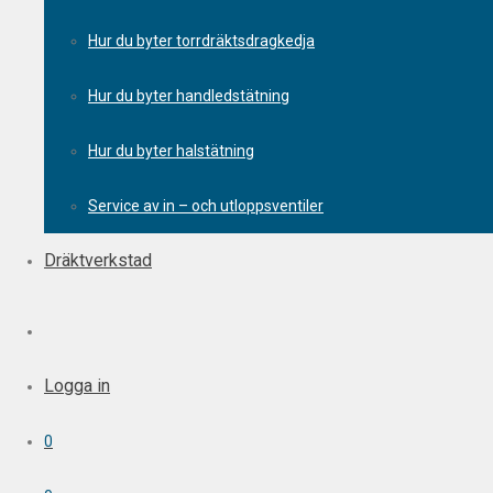
Hur du byter torrdräktsdragkedja
Hur du byter handledstätning
Hur du byter halstätning
Service av in – och utloppsventiler
Dräktverkstad
Logga in
0