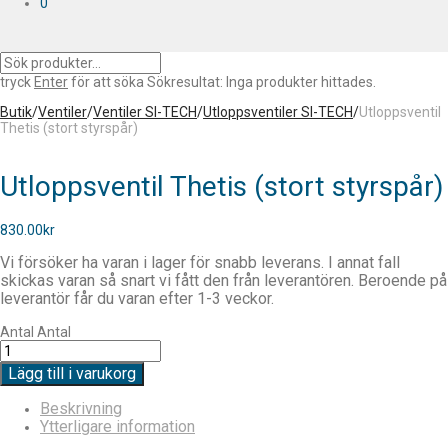
0
tryck
Enter
för att söka
Sökresultat:
Inga produkter hittades.
Butik
/
Ventiler
/
Ventiler SI-TECH
/
Utloppsventiler SI-TECH
/
Utloppsventil
Thetis (stort styrspår)
Utloppsventil Thetis (stort styrspår)
830.00
kr
Vi försöker ha varan i lager för snabb leverans. I annat fall
skickas varan så snart vi fått den från leverantören. Beroende på
leverantör får du varan efter 1-3 veckor.
Antal
Antal
Lägg till i varukorg
Beskrivning
Ytterligare information