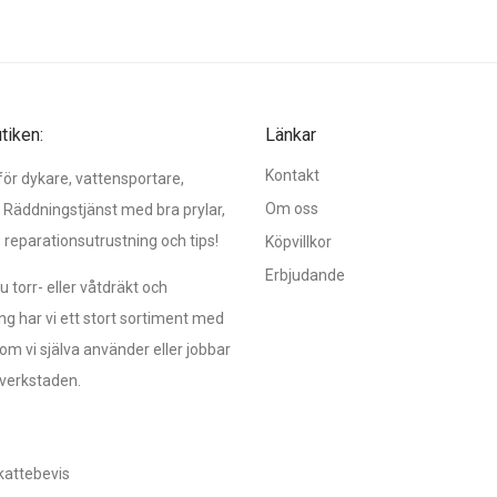
iken:
Länkar
Kontakt
r dykare, vattensportare,
Om oss
 Räddningstjänst med bra prylar,
, reparationsutrustning och tips!
Köpvillkor
Erbjudande
 torr- eller våtdräkt och
ng har vi ett stort sortiment med
om vi själva använder eller jobbar
verkstaden.
kattebevis