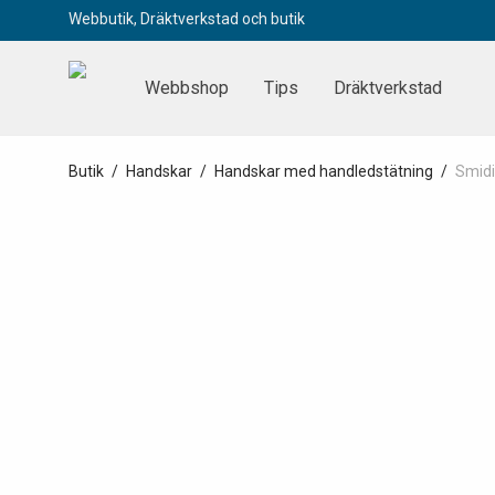
Webbutik, Dräktverkstad och butik
Webbshop
Tips
Dräktverkstad
Butik
/
Handskar
/
Handskar med handledstätning
/
Smidi