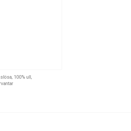
slösa, 100% ull,
rvantar