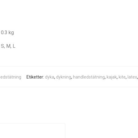
0.3 kg
S, M, L
edstätning
Etiketter:
dyka
,
dykning
,
handledstätning
,
kajak
,
kite
,
latex