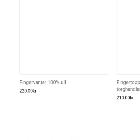
Fingervantar 100% ull
Fingertopp
torghandla
220.00
kr
210.00
kr