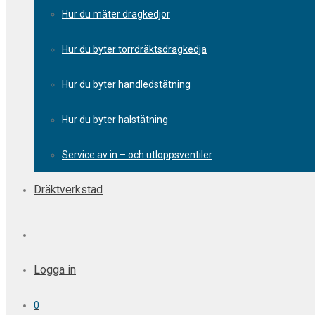
Hur du mäter dragkedjor
Hur du byter torrdräktsdragkedja
Hur du byter handledstätning
Hur du byter halstätning
Service av in – och utloppsventiler
Dräktverkstad
Logga in
0