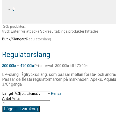
0
tryck
Enter
för att söka
Sökresultat:
Inga produkter hittades.
Butik
/
Slangar
/
Regulatorslang
Regulatorslang
300.00
kr
–
470.00
kr
Prisintervall: 300.00kr till 470.00kr
LP-slang, lågtrycksslang, som passar mellan första- och andra
Passar de flesta regulatormärken på marknaden: Apeks, Aqualu
3/8″ gänga
Längd
Rensa
Antal
Antal
Lägg till i varukorg