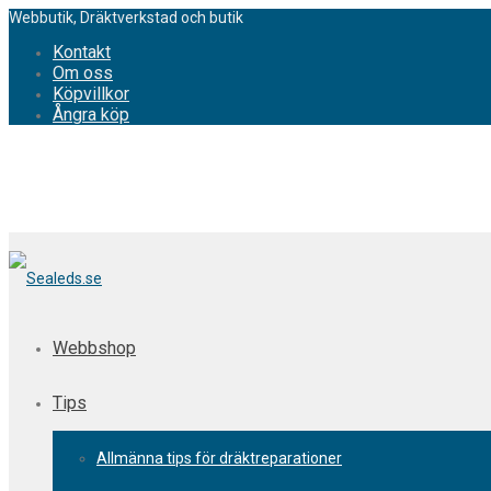
Webbutik, Dräktverkstad och butik
Kontakt
Om oss
Köpvillkor
Ångra köp
Webbshop
Tips
Allmänna tips för dräktreparationer