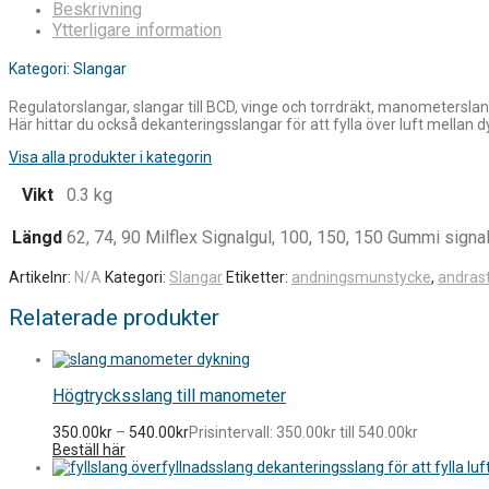
Beskrivning
Ytterligare information
Kategori: Slangar
Regulatorslangar, slangar till BCD, vinge och torrdräkt, manometersl
Här hittar du också dekanteringsslangar för att fylla över luft mellan dy
Visa alla produkter i kategorin
Vikt
0.3 kg
Längd
62, 74, 90 Milflex Signalgul, 100, 150, 150 Gummi signa
Artikelnr:
N/A
Kategori:
Slangar
Etiketter:
andningsmunstycke
,
andras
Relaterade produkter
Högtrycksslang till manometer
350.00
kr
–
540.00
kr
Prisintervall: 350.00kr till 540.00kr
Beställ här