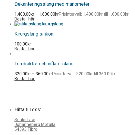
Dekanteringsslang med manometer
1,400.00
kr
–
1,600.00
kr
Prisintervall: 1,400.00kr till 1,600.00kr
Beställ här
Kirurgslang silikon
100.00
kr
Beställ här
Torrdräkts- och inflatorslang
320.00
kr
–
360.00
kr
Prisintervall: 320.00kr till 360.00kr
Beställ här
Hitta till oss:
Sealeds.se
Johanneberg Mofalla
54393 Tibro