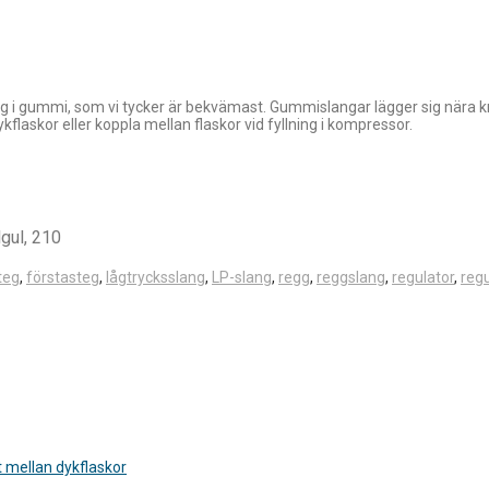
ang i gummi, som vi tycker är bekvämast. Gummislangar lägger sig nära 
kflaskor eller koppla mellan flaskor vid fyllning i kompressor.
lgul, 210
teg
,
förstasteg
,
lågtrycksslang
,
LP-slang
,
regg
,
reggslang
,
regulator
,
reg