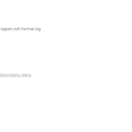
kroppen och formar sig.
ulatorslang
,
slang