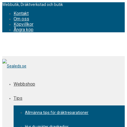
Webbutik, Dräktverkstad och butik
Kontakt
Om oss
Köpvillkor
Ångra köp
Webbshop
Tips
Allmänna tips för dräktreparationer
Hur du mäter dragkedjor