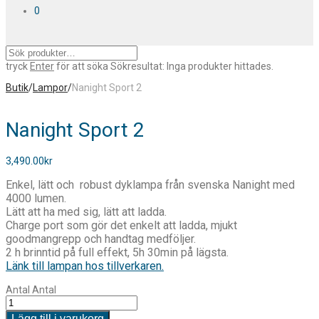
0
tryck
Enter
för att söka
Sökresultat:
Inga produkter hittades.
Butik
/
Lampor
/
Nanight Sport 2
Nanight Sport 2
3,490.00
kr
Enkel, lätt och robust dyklampa från svenska Nanight med
4000 lumen.
Lätt att ha med sig, lätt att ladda.
Charge port som gör det enkelt att ladda, mjukt
goodmangrepp och handtag medföljer.
2 h brinntid på full effekt, 5h 30min på lägsta.
Länk till lampan hos tillverkaren.
Antal
Antal
Lägg till i varukorg