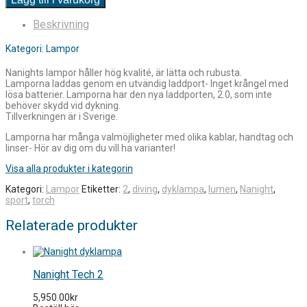
Beskrivning
Kategori: Lampor
Nanights lampor håller hög kvalité, är lätta och rubusta.
Lamporna laddas genom en utvändig laddport- Inget krångel med
lösa batterier. Lamporna har den nya laddporten, 2.0, som inte
behöver skydd vid dykning.
Tillverkningen är i Sverige.
Lamporna har många valmöjligheter med olika kablar, handtag och
linser- Hör av dig om du vill ha varianter!
Visa alla produkter i kategorin
Kategori:
Lampor
Etiketter:
2
,
diving
,
dyklampa
,
lumen
,
Nanight
,
sport
,
torch
Relaterade produkter
Nanight Tech 2
5,950.00
kr