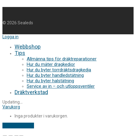
©
2026
Sealeds
Logga in
Webbshop
Tips
Allmänna tips för dräktreparationer
Hur du mäter dragkedjor
Hur du byter torrdräktsdragkedja
Hur du byter handledstätning
Hur du byter halstätning
Service av in – och utloppsventiler
Dräktverkstad
Updating
…
Varukorg
Inga produkter i varukorgen.
Fortsätt handla