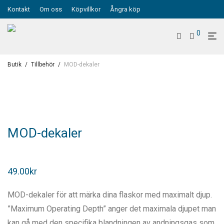
Kontakt
Om oss
Köpvillkor
Ångra köp
0
Butik
/
Tillbehör
/
MOD-dekaler
MOD-dekaler
49.00
kr
MOD-dekaler för att märka dina flaskor med maximalt djup.
”Maximum Operating Depth” anger det maximala djupet man
kan gå med den specifika blandningen av andningsgas som