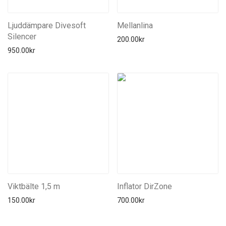
Ljuddämpare Divesoft
Mellanlina
Silencer
200.00
kr
950.00
kr
Viktbälte 1,5 m
Inflator DirZone
150.00
kr
700.00
kr