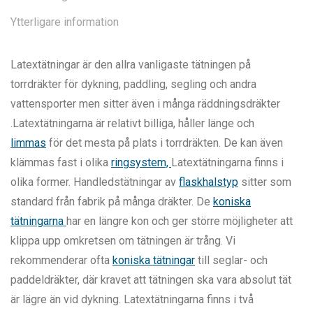
Ytterligare information
Latextätningar är den allra vanligaste tätningen på
torrdräkter för dykning, paddling, segling och andra
vattensporter men sitter även i många räddningsdräkter
.Latextätningarna är relativt billiga, håller länge och
limmas
för det mesta på plats i torrdräkten. De kan även
klämmas fast i olika
ringsystem,
Latextätningarna finns i
olika former. Handledstätningar av
flaskhalstyp
sitter som
standard från fabrik på många dräkter. De
koniska
tätningarna
har en längre kon och ger större möjligheter att
klippa upp omkretsen om tätningen är trång. Vi
rekommenderar ofta
koniska tätningar
till seglar- och
paddeldräkter, där kravet att tätningen ska vara absolut tät
är lägre än vid dykning. Latextätningarna finns i två