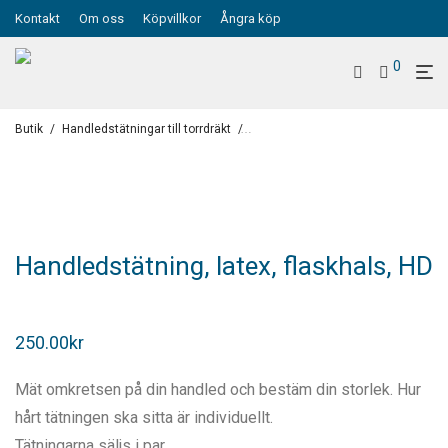
Kontakt
Om oss
Köpvillkor
Ångra köp
0
Butik
/
Handledstätningar till torrdräkt
/
Handledstätning HD- Heavy Duty, pa
Handledstätning, latex, flaskhals, HD
250.00
kr
Mät omkretsen på din handled och bestäm din storlek. Hur
hårt tätningen ska sitta är individuellt.
Tätningarna säljs i par.