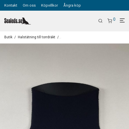
Kontakt
Om oss
Köpvillkor
Ångra köp
0
Butik
/
Halstätning till torrdräkt
/
Halstätning i neopren- 5 olika modeller för 