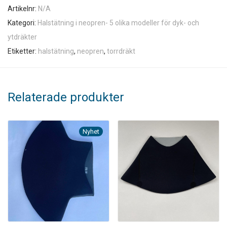
Artikelnr:
N/A
Kategori:
Halstätning i neopren- 5 olika modeller för dyk- och
ytdräkter
Etiketter:
halstätning
,
neopren
,
torrdräkt
Relaterade produkter
Nyhet