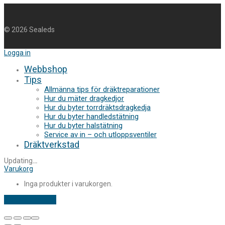
©
2026
Sealeds
Logga in
Webbshop
Tips
Allmänna tips för dräktreparationer
Hur du mäter dragkedjor
Hur du byter torrdräktsdragkedja
Hur du byter handledstätning
Hur du byter halstätning
Service av in – och utloppsventiler
Dräktverkstad
Updating
…
Varukorg
Inga produkter i varukorgen.
Fortsätt handla