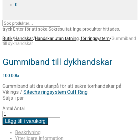
0
tryck
Enter
för att söka
Sökresultat:
Inga produkter hittades.
Butik
/
Handskar
/
Handskar utan tätning, för ringsystem
/
Gummiband
till dykhandskar
Gummiband till dykhandskar
100.00
kr
Gummiband att dra utanpå för att säkra torrhandskar på
Vikings /
Sitechs ringsystem Cuff Ring
Säljs i par
Antal
Antal
Lägg till i varukorg
Beskrivning
Ytterligare information