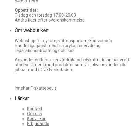
54393 Tibro
Öppettider:
Tisdag och torsdag 17.00-20.00
Andra tider efter överenskommelse
Om webbutiken:
Webbshop för dykare, vattensportare, Försvar och
Räddningstjänst med bra prylar, reservdelar,
reparationsutrustning och tips!
Använder du torr- eller våtdräkt och dykutrustning har vi ett
stort sortiment med produkter som vi själva använder eller
jobbar med i Dräktverkstaden.
Innehar F-skattebevis
Länkar
Kontakt
Om oss
Köpvillkor
Erbjudande