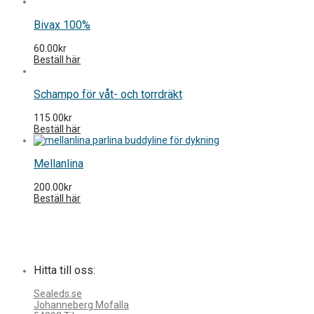
Bivax 100%
60.00
kr
Beställ här
Schampo för våt- och torrdräkt
115.00
kr
Beställ här
Mellanlina
200.00
kr
Beställ här
Hitta till oss:
Sealeds.se
Johanneberg Mofalla