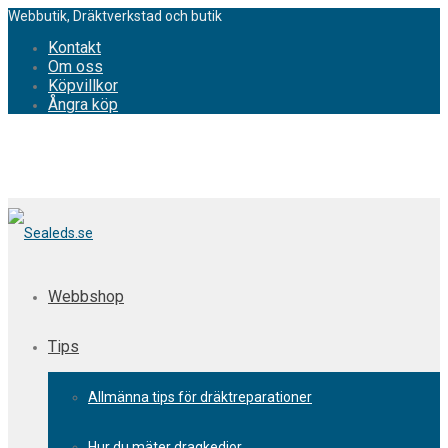
Webbutik, Dräktverkstad och butik
Kontakt
Om oss
Köpvillkor
Ångra köp
Webbshop
Tips
Allmänna tips för dräktreparationer
Hur du mäter dragkedjor