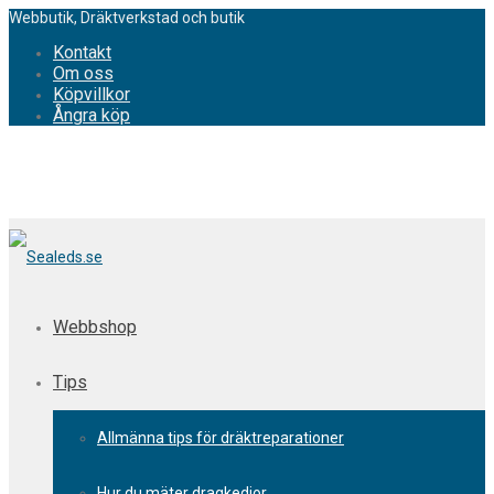
Webbutik, Dräktverkstad och butik
Kontakt
Om oss
Köpvillkor
Ångra köp
Webbshop
Tips
Allmänna tips för dräktreparationer
Hur du mäter dragkedjor