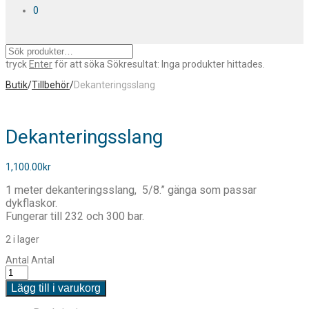
0
tryck
Enter
för att söka
Sökresultat:
Inga produkter hittades.
Butik
/
Tillbehör
/
Dekanteringsslang
Dekanteringsslang
1,100.00
kr
1 meter dekanteringsslang, 5/8.” gänga som passar
dykflaskor.
Fungerar till 232 och 300 bar.
2 i lager
Antal
Antal
Lägg till i varukorg