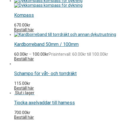
Kompass
670.00
kr
Beställ här
Kardborreband 50mm / 100mm
60.00
kr
–
100.00
kr
Prisintervall: 60.00kr till 100.00kr
Beställ här
Schampo för våt- och torrdräkt
115.00
kr
Beställ här
Tjocka axelvaddar till harness
700.00
kr
Beställ här