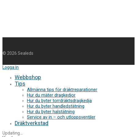
©
2026
Sealeds
Logga in
Webbshop
Tips
Allmänna tips för dräktreparationer
Hur du mäter dragkedjor
Hur du byter torrdräktsdragkedja
Hur du byter handledstätning
Hur du byter halstätning
Service av in – och utloppsventiler
Dräktverkstad
Updating
…