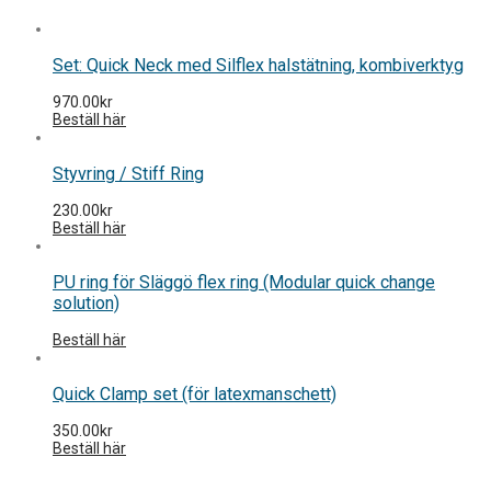
Set: Quick Neck med Silflex halstätning, kombiverktyg
970.00
kr
Beställ här
Styvring / Stiff Ring
230.00
kr
Beställ här
PU ring för Släggö flex ring (Modular quick change
solution)
Beställ här
Quick Clamp set (för latexmanschett)
350.00
kr
Beställ här