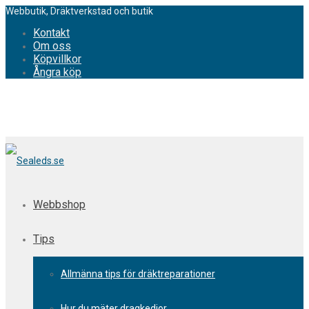
Webbutik, Dräktverkstad och butik
Kontakt
Om oss
Köpvillkor
Ångra köp
Webbshop
Tips
Allmänna tips för dräktreparationer
Hur du mäter dragkedjor