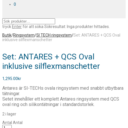
0
tryck
Enter
för att söka
Sökresultat:
Inga produkter hittades.
Butik
/
Ringsystem
/
SI TECH ringsystem
/
Set: ANTARES + QCS Oval
inklusive silflexmanschetter
Set: ANTARES + QCS Oval
inklusive silflexmanschetter
1,295.00
kr
Antares är SI-TECHs ovala ringsystem med snabbt utbytbara
tätningar.
Setet innehåller ett komplett Antares ringsystem med QCS
oval ring och silikontätningar i standardstorlek.
2 i lager
Antal
Antal