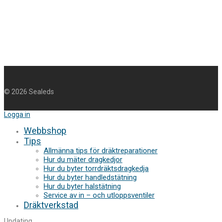
©
2026
Sealeds
Logga in
Webbshop
Tips
Allmänna tips för dräktreparationer
Hur du mäter dragkedjor
Hur du byter torrdräktsdragkedja
Hur du byter handledstätning
Hur du byter halstätning
Service av in – och utloppsventiler
Dräktverkstad
Updating
…