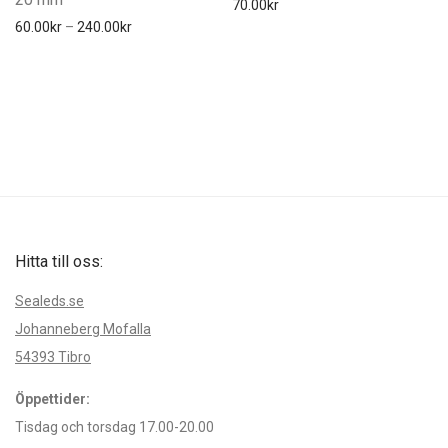
70.00
kr
Prisintervall: 60.00kr till 240.00kr
60.00
kr
–
240.00
kr
Hitta till oss:
Sealeds.se
Johanneberg Mofalla
54393 Tibro
Öppettider:
Tisdag och torsdag 17.00-20.00