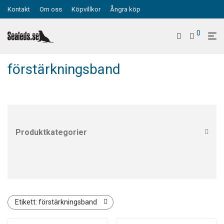
Kontakt
Om oss
Köpvillkor
Ångra köp
0
förstärkningsband
Produktkategorier
Alla
Ankeltätningar
Boots och dräktstrumpor
Dragkedja torrdräkt YKK
Etikett:
förstärkningsband
Dräktverkstad för torrdräkter