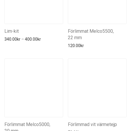
Poncho
Regulatorer
Ringsystem
Rostfritt & instrument
Lim-kit
Förlimmat Melco5500,
Slangar
22 mm
Prisintervall: 340.00kr till 400.00kr
340.00
kr
–
400.00
kr
Tillbehör
120.00
kr
Torrdräkter
Ullvantar
Underställ tjocka
Underställ tunna
Ventiler
Förlimmat Melco5000,
Förlimmad vit värmetejp
20 mm